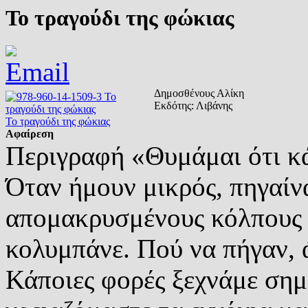
Το τραγούδι της φώκιας
Δημοσθένους Αλίκη
Εκδότης:
Λιβάνης
Το τραγούδι της φώκιας
Αφαίρεση
Περιγραφή
«Θυμάμαι ότι κά
Όταν ήμουν μικρός, πηγαίν
απομακρυσμένους κόλπους τ
κολυμπάνε. Πού να πήγαν, ά
Κάποιες φορές ξεχνάμε σημ