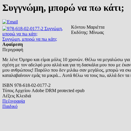
Συγγνώμη, μπορώ να πω κάτι;
Κόντου Μαριέττα
Εκδότης:
Μίνωας
Συγνώμη, μπορώ να πω κάτι;
Αφαίρεση
Περιγραφή
Με λένε Όμηρο και είμαι μόλις 10 χρονών. Θέλω να μεγαλώσω για ν
σχέση με τον αδελφό μου αλλά και για τη δασκάλα μου που με έκα
μου ανθρώπους! Παρόλο που δεν μιλάω σαν μεγάλος, μπορώ να σκέφτ
καταλαβαίνουν εμάς τα μικρά... Αυτά θέλω να τους πω, αλλά δεν τα
ISBN
978-618-02-0177-2
Τύπος Αρχείου
Adobe DRM protected
epub
Λέξεις Κλειδιά
Πεζογραφία
Παιδικό