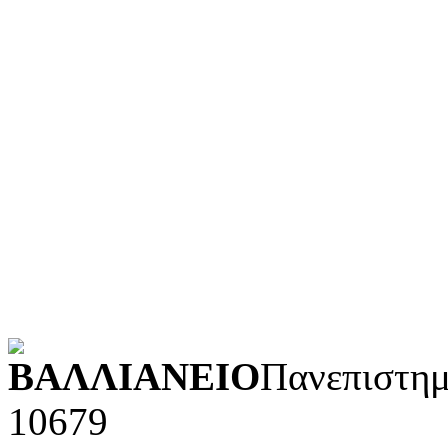
Γλώσσα
Τεχνολογία (εφαρμοσμένε
Λογοτεχνία και ρητορική
Κοινωνικές επιστήμες
Φυσικές επιστήμες και μ
Τέχνες και διασκέδαση (Κ
POWERED BY
ΒΑΛΛΙΑΝΕΙΟ
Πανεπιστημ
10679