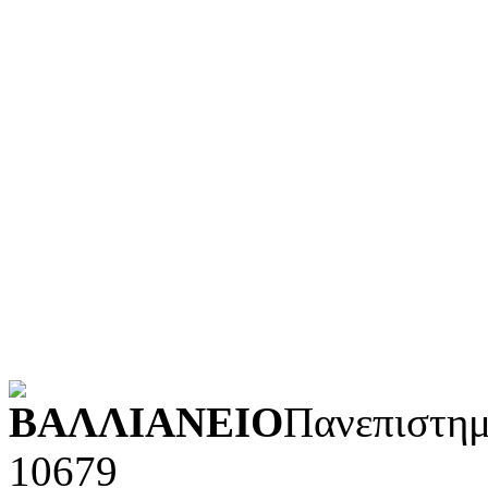
Γλώσσα
Τεχνολογία (εφαρμοσμένε
Λογοτεχνία και ρητορική
Κοινωνικές επιστήμες
Φυσικές επιστήμες και μ
Τέχνες και διασκέδαση (Κ
POWERED BY
ΒΑΛΛΙΑΝΕΙΟ
Πανεπιστημ
10679