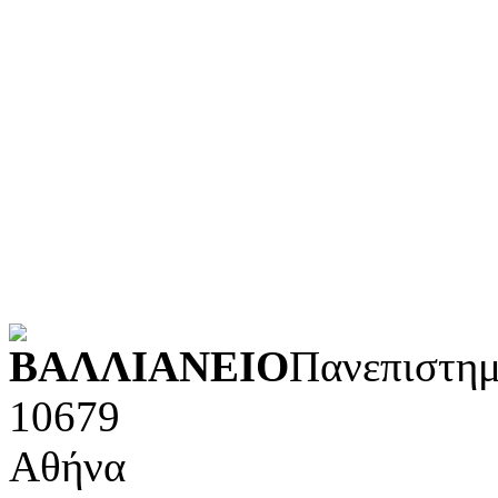
Τεχνολογία (εφαρμοσμένε
Λογοτεχνία και ρητορική
Κοινωνικές επιστήμες
Φυσικές επιστήμες και μ
Τέχνες και διασκέδαση (Κ
POWERED BY
ΒΑΛΛΙΑΝΕΙΟ
Πανεπιστημ
10679
Αθήνα