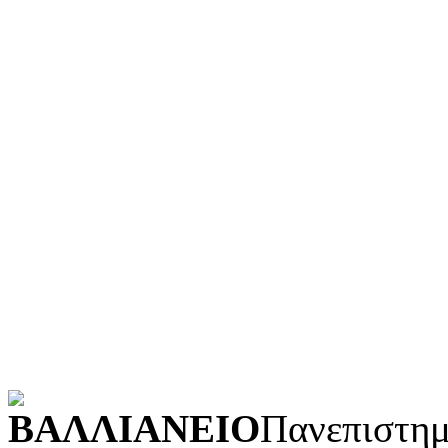
Ιστορία και γεωγραφία
Γλώσσα
Τεχνολογία (εφαρμοσμένε
Λογοτεχνία και ρητορική
Κοινωνικές επιστήμες
Φυσικές επιστήμες και μ
Τέχνες και διασκέδαση (Κ
POWERED BY
ΒΑΛΛΙΑΝΕΙΟ
Πανεπιστημ