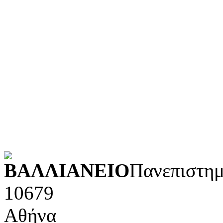
Τεχνολογία (εφαρμοσμένε
Λογοτεχνία και ρητορική
Κοινωνικές επιστήμες
Φυσικές επιστήμες και μ
Τέχνες και διασκέδαση (Κ
POWERED BY
ΒΑΛΛΙΑΝΕΙΟ
Πανεπιστημ
10679
Αθήνα