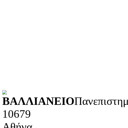
Γλώσσα
Τεχνολογία (εφαρμοσμένε
Λογοτεχνία και ρητορική
Κοινωνικές επιστήμες
Φυσικές επιστήμες και μ
Τέχνες και διασκέδαση (Κ
POWERED BY
ΒΑΛΛΙΑΝΕΙΟ
Πανεπιστημ
10679
Αθήνα