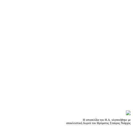
Η ιστοσελίδα του Η.Α. υλοποιήθηκε με
αποκλειστική δωρεά του Iδρύματος Σταύρος Νιάρχος