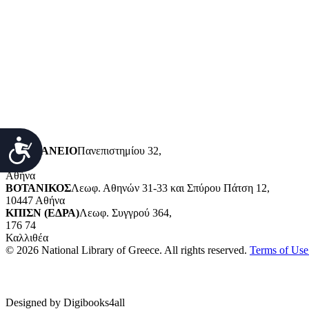
Φιλοσοφία και ψυχολογία
Θρησκεία
Ιστορία και γεωγραφία
Γλώσσα
Τεχνολογία (εφαρμοσμένες επιστήμες)
Λογοτεχνία και ρητορική
Κοινωνικές επιστήμες
Φυσικές επιστήμες και μαθηματικά
Τέχνες και διασκέδαση (Καλές και διακοσμητικές τέχνες)
POWERED BY
Προσιτότητα
ΒΑΛΛΙΑΝΕΙΟ
Πανεπιστημίου 32,
10679
Αθήνα
ΒΟΤΑΝΙΚΟΣ
Λεωφ. Αθηνών 31-33 και Σπύρου Πάτση 12,
10447 Αθήνα
ΚΠΙΣΝ (ΕΔΡΑ)
Λεωφ. Συγγρού 364,
176 74
Καλλιθέα
© 2026 National Library of Greece. All rights reserved.
Terms of Use 
Designed by Digibooks4all