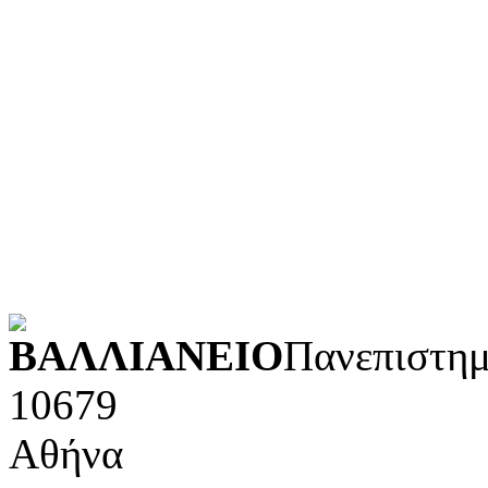
Τεχνολογία (εφαρμοσμένε
Λογοτεχνία και ρητορική
Κοινωνικές επιστήμες
Φυσικές επιστήμες και μ
Τέχνες και διασκέδαση (Κ
POWERED BY
ΒΑΛΛΙΑΝΕΙΟ
Πανεπιστημ
10679
Αθήνα