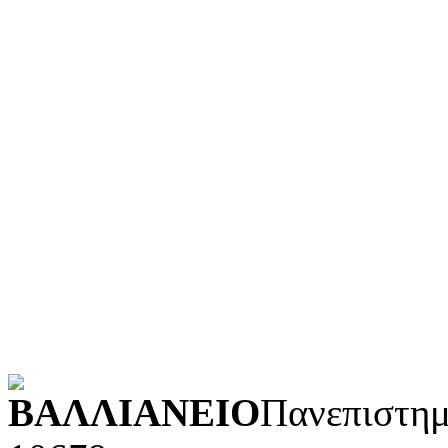
Ιστορία και γεωγραφία
Γλώσσα
Τεχνολογία (εφαρμοσμένε
Λογοτεχνία και ρητορική
Κοινωνικές επιστήμες
Φυσικές επιστήμες και μ
Τέχνες και διασκέδαση (Κ
POWERED BY
ΒΑΛΛΙΑΝΕΙΟ
Πανεπιστημ