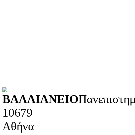
Τεχνολογία (εφαρμοσμένε
Λογοτεχνία και ρητορική
Κοινωνικές επιστήμες
Φυσικές επιστήμες και μ
Τέχνες και διασκέδαση (Κ
POWERED BY
ΒΑΛΛΙΑΝΕΙΟ
Πανεπιστημ
10679
Αθήνα