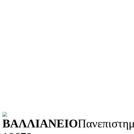
Ιστορία και γεωγραφία
Γλώσσα
Τεχνολογία (εφαρμοσμένε
Λογοτεχνία και ρητορική
Κοινωνικές επιστήμες
Φυσικές επιστήμες και μ
Τέχνες και διασκέδαση (Κ
POWERED BY
ΒΑΛΛΙΑΝΕΙΟ
Πανεπιστημ