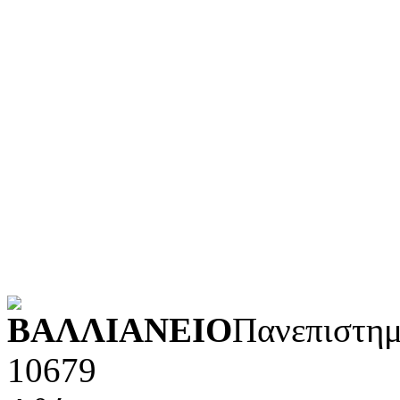
Γλώσσα
Τεχνολογία (εφαρμοσμένε
Λογοτεχνία και ρητορική
Κοινωνικές επιστήμες
Φυσικές επιστήμες και μ
Τέχνες και διασκέδαση (Κ
POWERED BY
ΒΑΛΛΙΑΝΕΙΟ
Πανεπιστημ
10679