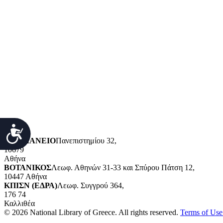
Νέα βιβλία
Γενικά Θέματα
Φιλοσοφία και ψυχολογία
Θρησκεία
Ιστορία και γεωγραφία
Γλώσσα
Τεχνολογία (εφαρμοσμένες επιστήμες)
Λογοτεχνία και ρητορική
Κοινωνικές επιστήμες
Φυσικές επιστήμες και μαθηματικά
Τέχνες και διασκέδαση (Καλές και διακοσμητικές τέχνες)
POWERED BY
Προσιτότητα
ΒΑΛΛΙΑΝΕΙΟ
Πανεπιστημίου 32,
10679
Αθήνα
ΒΟΤΑΝΙΚΟΣ
Λεωφ. Αθηνών 31-33 και Σπύρου Πάτση 12,
10447 Αθήνα
ΚΠΙΣΝ (ΕΔΡΑ)
Λεωφ. Συγγρού 364,
176 74
Καλλιθέα
© 2026 National Library of Greece. All rights reserved.
Terms of Use 