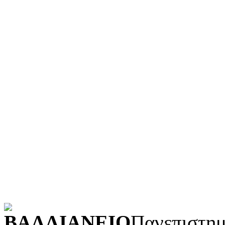
Θρησκεία
Ιστορία και γεωγραφία
Γλώσσα
Τεχνολογία (εφαρμοσμένε
Λογοτεχνία και ρητορική
Κοινωνικές επιστήμες
Φυσικές επιστήμες και μ
Τέχνες και διασκέδαση (Κ
POWERED BY
ΒΑΛΛΙΑΝΕΙΟ
Πανεπιστημ