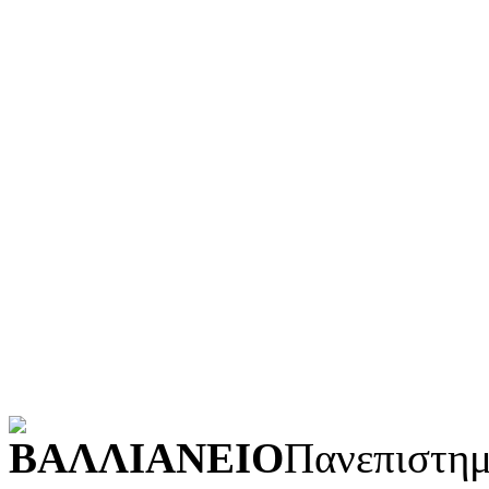
Ιστορία και γεωγραφία
Γλώσσα
Τεχνολογία (εφαρμοσμένε
Λογοτεχνία και ρητορική
Κοινωνικές επιστήμες
Φυσικές επιστήμες και μ
Τέχνες και διασκέδαση (Κ
POWERED BY
ΒΑΛΛΙΑΝΕΙΟ
Πανεπιστημ