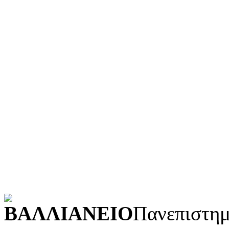
Ιστορία και γεωγραφία
Γλώσσα
Τεχνολογία (εφαρμοσμένε
Λογοτεχνία και ρητορική
Κοινωνικές επιστήμες
Φυσικές επιστήμες και μ
Τέχνες και διασκέδαση (Κ
POWERED BY
ΒΑΛΛΙΑΝΕΙΟ
Πανεπιστημ