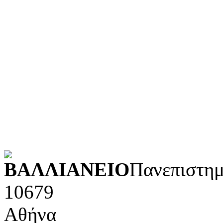
Τεχνολογία (εφαρμοσμένε
Λογοτεχνία και ρητορική
Κοινωνικές επιστήμες
Φυσικές επιστήμες και μ
Τέχνες και διασκέδαση (Κ
POWERED BY
ΒΑΛΛΙΑΝΕΙΟ
Πανεπιστημ
10679
Αθήνα