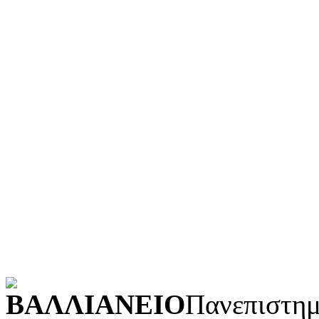
Ιστορία και γεωγραφία
Γλώσσα
Τεχνολογία (εφαρμοσμένε
Λογοτεχνία και ρητορική
Κοινωνικές επιστήμες
Φυσικές επιστήμες και μ
Τέχνες και διασκέδαση (Κ
POWERED BY
ΒΑΛΛΙΑΝΕΙΟ
Πανεπιστημ